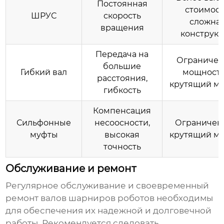
Постоянная
стоимост
ШРУС
скорость
сложна
вращения
конструк
Передача на
Ограничен
большие
Гибкий вал
мощность
расстояния,
крутящий м
гибкость
Компенсация
Сильфонные
несоосности,
Ограничен
муфты
высокая
крутящий м
точность
Обслуживание и ремонт
Регулярное обслуживание и своевременный
ремонт
валов шарниров роботов
необходимы
для обеспечения их надежной и долговечной
работы. Рекомендуется следовать