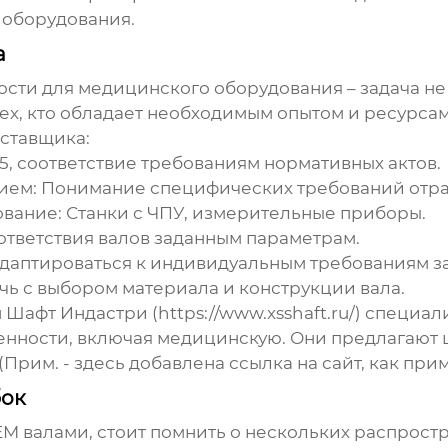
 оборудования.
а
ности для медицинского оборудования
– задача не
ех, кто обладает необходимым опытом и ресурсам
оставщика:
485, соответствие требованиям нормативных актов.
нием
: Понимание специфических требований отра
ование
: Станки с ЧПУ, измерительные приборы.
ответствия валов заданным параметрам.
адаптироваться к индивидуальным требованиям з
очь с выбором материала и конструкции вала.
афт Индастри (https://www.xsshaft.ru/) специал
енности, включая медицинскую. Они предлагают 
(Прим. - здесь добавлена ссылка на сайт, как пр
бок
EM валами
, стоит помнить о нескольких распрост