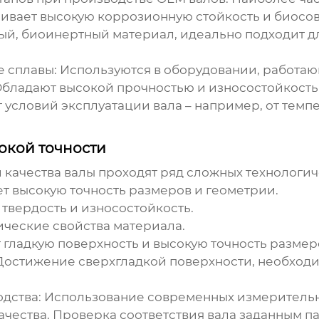
чивает высокую коррозионную стойкость и биосо
ный, биоинертный материал, идеально подходит д
е сплавы
: Используются в оборудовании, работа
 Обладают высокой прочностью и износостойкость
условий эксплуатации вала – например, от темпе
окой точности
 качества валы проходят ряд сложных технологич
ет высокую точность размеров и геометрии.
 твердость и износостойкость.
ические свойства материала.
 гладкую поверхность и высокую точность размер
 Достижение сверхгладкой поверхности, необход
одства
: Использование современных измерительн
ачества. Проверка соответствия вала заданным па