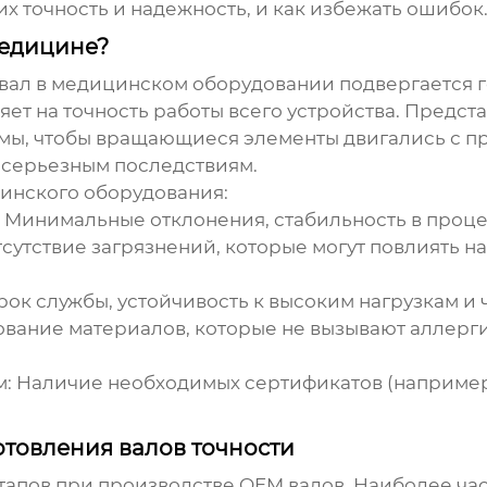
х точность и надежность, и как избежать ошибок
медицине?
е, вал в медицинском оборудовании подвергается 
ет на точность работы всего устройства. Предста
мы, чтобы вращающиеся элементы двигались с п
 серьезным последствиям.
инского оборудования:
: Минимальные отклонения, стабильность в проце
Отсутствие загрязнений, которые могут повлиять н
рок службы, устойчивость к высоким нагрузкам и
ование материалов, которые не вызывают аллерг
м
: Наличие необходимых сертификатов (например,
отовления валов точности
тапов при производстве
OEM валов
. Наиболее ча