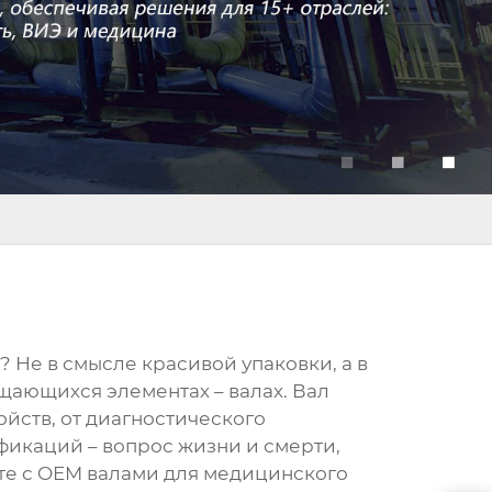
 Не в смысле красивой упаковки, а в
ащающихся элементах – валах.
Вал
ройств, от диагностического
фикаций – вопрос жизни и смерти,
те с
OEM валами
для медицинского