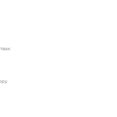
твах:
ору.