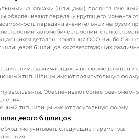
дольными канавками (шлицами), предназначенный
ы обеспечивают передачу крутящего момента от в
озможность передачи значительных нагрузок пр
остроении, автомобилестроении, станкостроении
ащающихся деталей. Компания ООО Нинбо Синшэ
л шлицевой 6 шлицов
, соответствующих различн
соединений, различающихся по форме шлицев и 
ненный тип. Шлицы имеют прямоугольную форму.
у эвольвенты. Обеспечивают более равномерно
вления.
енный тип. Шлицы имеют треугольную форму.
 шлицевого 6 шлицов
обходимо учитывать следующие параметры:
единения.