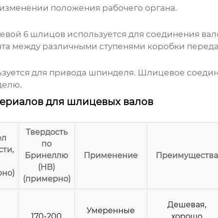
изменении положения рабочего органа.
евой 6 шлицов
используется для соединения ва
та между различными ступенями коробки переда
зуется для привода шпинделя. Шлицевое соедин
делю.
териалов для шлицевых валов
Твердость
ел
по
ти,
Бринеллю
Применение
Преимущества
(HB)
рно)
(примерно)
Дешевая,
Умеренные
170-200
хорошо