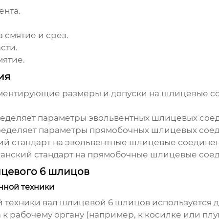
ента.
смятие и срез.
сти.
мятие.
ия
аментирующие размеры и допуски на шлицевые с
еделяет параметры эвольвентных шлицевых сое
еделяет параметры прямобочных шлицевых сое
й стандарт на эвольвентные шлицевые соединен
нский стандарт на прямобочные шлицевые соед
цевого 6 шлицов
нной техники
й техники
вал шлицевой 6 шлицов
используется д
 к рабочему органу (например, к косилке или пл