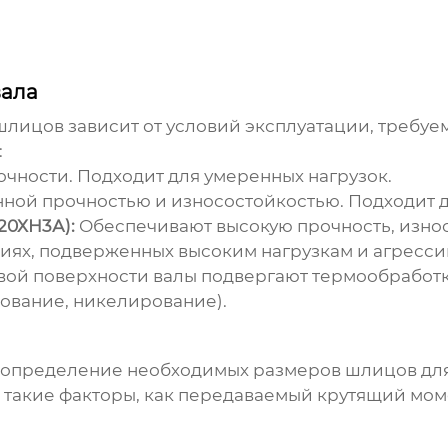
вала
 шлицов
зависит от условий эксплуатации, требуе
:
чности. Подходит для умеренных нагрузок.
ной прочностью и износостойкостью. Подходит д
20ХН3А):
Обеспечивают высокую прочность, износ
циях, подверженных высоким нагрузкам и агресс
й поверхности валы подвергают термообработке
ование, никелирование).
 определение необходимых размеров шлицов для
такие факторы, как передаваемый крутящий моме