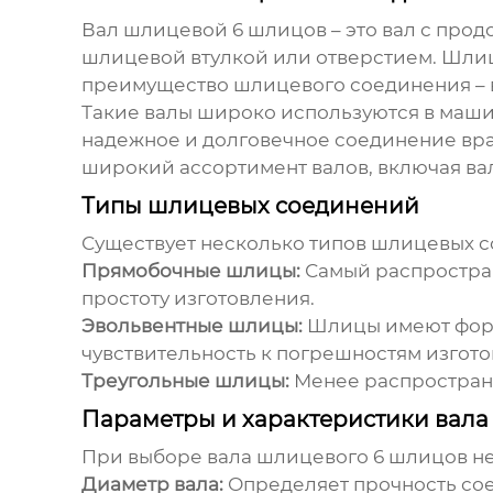
Вал шлицевой 6 шлицов
– это вал с про
шлицевой втулкой или отверстием. Шлиц
преимущество шлицевого соединения – в
Такие валы широко используются в машин
надежное и долговечное соединение вр
широкий ассортимент валов, включая
ва
Типы шлицевых соединений
Существует несколько типов шлицевых 
Прямобочные шлицы:
Самый распростра
простоту изготовления.
Эвольвентные шлицы:
Шлицы имеют форм
чувствительность к погрешностям изгото
Треугольные шлицы:
Менее распростран
Параметры и характеристики вала
При выборе
вала шлицевого 6 шлицов
не
Диаметр вала:
Определяет прочность со