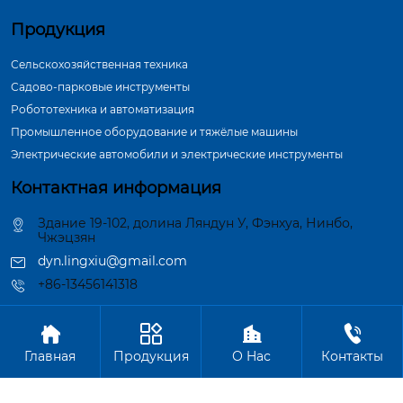
Продукция
Сельскохозяйственная техника
Садово-парковые инструменты
Робототехника и автоматизация
Промышленное оборудование и тяжёлые машины
Электрические автомобили и электрические инструменты
Контактная информация
Здание 19-102, долина Ляндун У, Фэнхуа, Нинбо,
Чжэцзян
dyn.lingxiu@gmail.com
+86-13456141318




Авторское право©ООО Нинбо Синшэн Шафт Индастри
Главная
Продукция
О Hас
Контакты