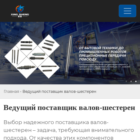
Главная
-
Ведущий поставщик валов-шестерен
Ведущий поставщик валов-шестерен
Выбор надежного поставщика
валов-
шестерен
– задача, требующая внимательного
подхода. От качества этих компонентов