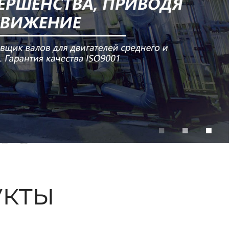
ые
кты