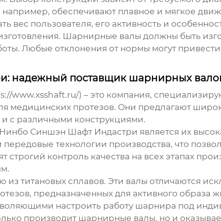
апример, обеспечивают плавное и мягкое движе
ь вес пользователя, его активность и особеннос
 изготовления.
Шарнирные валы
должны быть изго
боты. Любые отклонения от нормы могут привест
и: надежный поставщик шарнирных вало
//www.xsshaft.ru/) – это компания, специализир
ля медицинских протезов. Они предлагают широ
 и с различными конструкциями.
Нинбо Синшэн Шафт Индастри является их высока
 передовые технологии производства, что позвол
т строгий контроль качества на всех этапах прои
м.
ю из титановых сплавов. Эти валы отличаются ис
отезов, предназначенных для активного образа ж
воляющими настроить работу шарнира под индив
олько производит
шарнирные валы
, но и оказыв