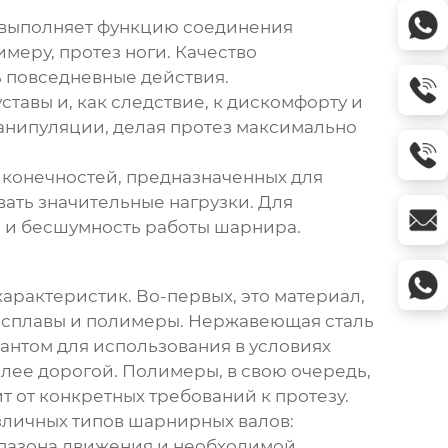
н выполняет функцию соединения
меру, протез ноги. Качество
ь повседневные действия.
тавы и, как следствие, к дискомфорту и
анипуляции, делая протез максимально
в конечностей, предназначенных для
вать значительные нагрузки. Для
ь и бесшумность работы шарнира.
арактеристик. Во-первых, это материал,
е сплавы и полимеры. Нержавеющая сталь
антом для использования в условиях
олее дорогой. Полимеры, в свою очередь,
 от конкретных требований к протезу.
зличных типов шарнирных валов:
апазона движения и необходимой