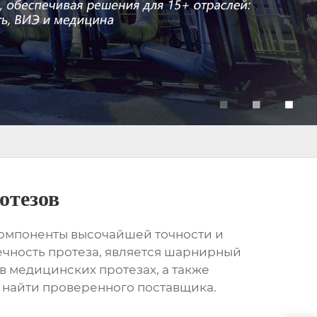
отезов
компоненты высочайшей точности и
чность протеза, является
шарнирный
в медицинских протезах, а также
де найти проверенного поставщика.