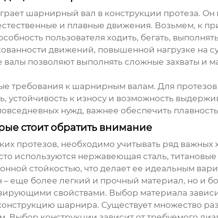
играет
шарнирный вал
в конструкции протеза. О
естественные и плавные движения. Возьмем, к при
собность пользователя ходить, бегать, выполнят
ованности движений, повышенной нагрузке на сус
 валы
позволяют выполнять сложные захваты и м
ые требования к
шарнирным валам
. Для протезо
ь, устойчивость к износу и возможность выдержи
 повседневных нужд, важнее обеспечить плавност
рые стоит обратить внимание
их протезов, необходимо учитывать ряд важных х
часто используются нержавеющая сталь, титановы
онной стойкостью, что делает ее идеальным вари
 – еще более легкий и прочный материал, но и б
зирующими свойствами. Выбор материала зависит
 конструкцию шарнира. Существует множество ра
м. Выбор конструкции зависит от требуемого ди