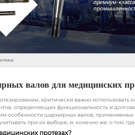
ротезов
рных валов для медицинских пр
отезировании, критически важно использовать 
нтов, определяющих функциональность и долгове
рим особенности
шарнирных валов
, применяемых 
учитывать при их выборе, и, конечно же, о том, г
едицинских протезах?