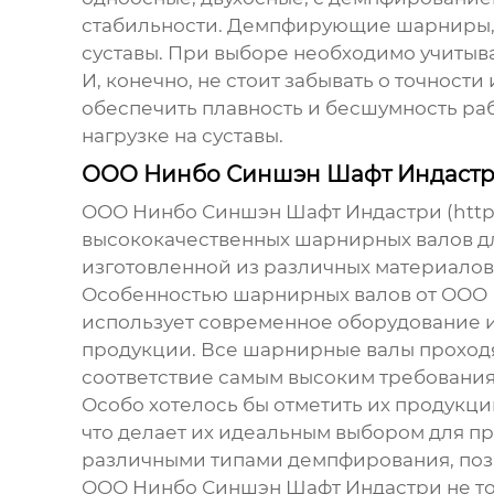
стабильности. Демпфирующие шарниры, н
суставы. При выборе необходимо учитыват
И, конечно, не стоит забывать о точности
обеспечить плавность и бесшумность ра
нагрузке на суставы.
ООО Нинбо Синшэн Шафт Индастр
ООО Нинбо Синшэн Шафт Индастри (https:
высококачественных
шарнирных валов
д
изготовленной из различных материалов
Особенностью
шарнирных валов
от ООО 
использует современное оборудование и
продукции. Все
шарнирные валы
проходя
соответствие самым высоким требования
Особо хотелось бы отметить их продукци
что делает их идеальным выбором для пр
различными типами демпфирования, поз
ООО Нинбо Синшэн Шафт Индастри не т