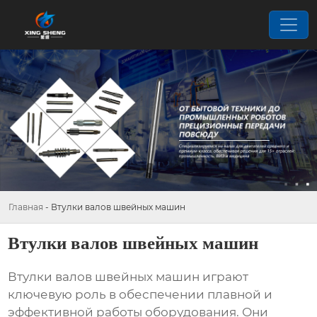
Главная
-
Втулки валов швейных машин
Втулки валов швейных машин
Втулки валов швейных машин
играют
ключевую роль в обеспечении плавной и
эффективной работы оборудования. Они