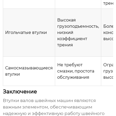
трен
Высокая
грузоподъемность,
Боле
Игольчатые втулки
низкий
конст
коэффициент
высок
трения
Не требуют
Огра
Самосмазывающиеся
смазки, простота
грузо
втулки
обслуживания
высок
Заключение
Втулки валов швейных машин
являются
важным элементом, обеспечивающим
надежную и эффективную работу швейного