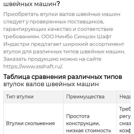
швейных машин
?
Приобретать
втулки валов швейных машин
следует у проверенных поставщиков,
гарантирующих качество и соответствие
требованиям. ООО Нинбо Синшэн Шафт
Индастри предлагает широкий ассортимент
втулок для различных типов швейных машин.
Заказать продукцию можно на сайте
https://www.xsshaft.ru/
.
Таблица сравнения различных типов
втулок валов швейных машин
Тип втулки
Преимущества
Недос
Требу
Простота
регу
Втулки скольжения
конструкции,
смазк
низкая стоимость
коэф