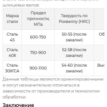
шлицевых валов:
Предел
Марка
Твердость по
прочности,
стали
Роквеллу (HRC)
МПа
Сталь
50-55 (после
Общ
600-750
45
закалки)
Сталь
52-58 (после
С
750-900
40Х
закалки)
Сталь
54-60 (после
Высо
900-1100
30ХГСА
закалки)
Данные таблицы являются ориентировочными
и могут незначительно отличаться в
зависимости от производителя и технологии
обработки.
Заключение