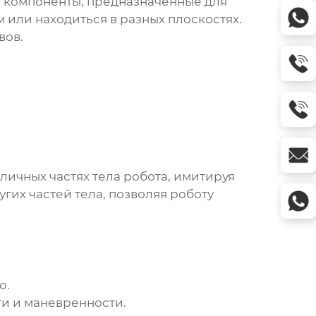
е компоненты, предназначенные для
 или находиться в разных плоскостях.
вов.
личных частях тела робота, имитируя
гих частей тела, позволяя роботу
ю.
и и маневренности.