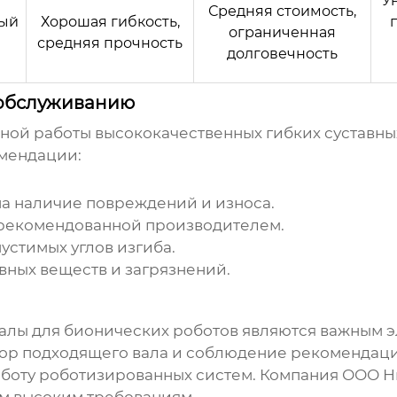
У
Средняя стоимость,
ый
Хорошая гибкость,
ограниченная
средняя прочность
долговечность
 обслуживанию
жной работы
высококачественных гибких суставны
мендации:
на наличие повреждений и износа.
 рекомендованной производителем.
устимых углов изгиба.
вных веществ и загрязнений.
алы для бионических роботов
являются важным э
бор подходящего вала и соблюдение рекомендац
аботу роботизированных систем. Компания
ООО Н