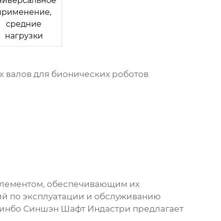
ниверсальное
применение,
средние
нагрузки
х валов для бионических роботов
лементом, обеспечивающим их
ий по эксплуатации и обслуживанию
инбо Синшэн Шафт Индастри
предлагает