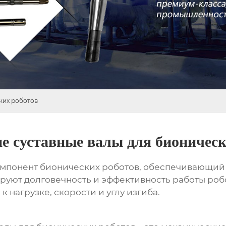
ких роботов
е суставные валы для бионическ
компонент бионических роботов, обеспечивающий 
ируют долговечность и эффективность работы ро
 нагрузке, скорости и углу изгиба.