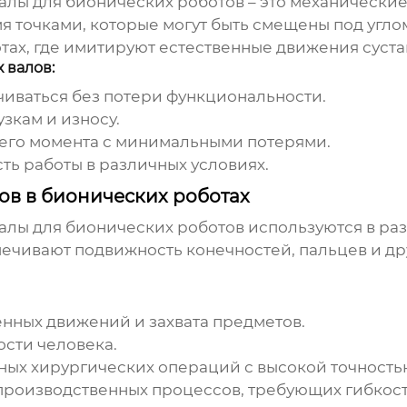
алы для бионических роботов
– это механически
 точками, которые могут быть смещены под углом
ах, где имитируют естественные движения суста
 валов:
чиваться без потери функциональности.
зкам и износу.
его момента с минимальными потерями.
ть работы в различных условиях.
ов в бионических роботах
алы для бионических роботов
используются в раз
печивают подвижность конечностей, пальцев и дру
нных движений и захвата предметов.
сти человека.
ых хирургических операций с высокой точность
роизводственных процессов, требующих гибкост