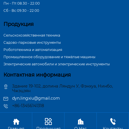
Пн - Пт:08:30 - 22:00
Сб - Вс:09:30 - 22:00
Продукция
Сельскохозяйственная техника
Садово-парковые инструменты
Робототехника и автоматизация
Промышленное оборудование и тяжёлые машины
Электрические автомобили и электрические инструменты
Контактная информация
Здание 19-102, долина Ляндун У, Фэнхуа, Нинбо,
Чжэцзян
dyn.lingxiu@gmail.com
+86-13456141318




Авторское право©ООО Нинбо Синшэн Шафт Индастри
Главная
Продукция
О Hас
Контакты