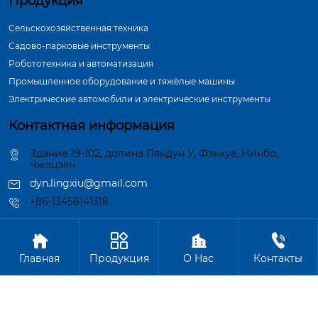
Продукция
Сельскохозяйственная техника
Садово-парковые инструменты
Робототехника и автоматизация
Промышленное оборудование и тяжёлые машины
Электрические автомобили и электрические инструменты
Контактная информация
Здание 19-102, долина Ляндун У, Фэнхуа, Нинбо,
Чжэцзян
dyn.lingxiu@gmail.com
+86-13456141318




Авторское право©ООО Нинбо Синшэн Шафт Индастри
Главная
Продукция
О Hас
Контакты