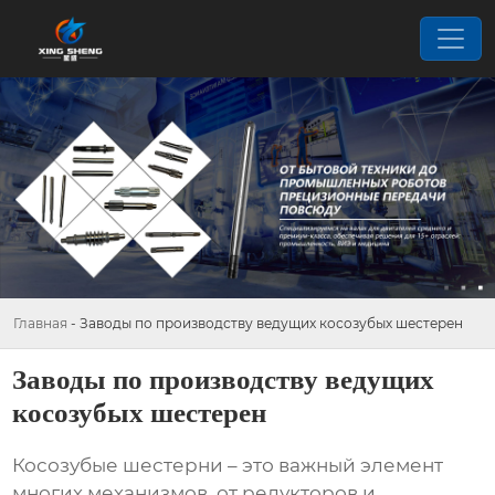
Главная
-
Заводы по производству ведущих косозубых шестерен
Заводы по производству ведущих
косозубых шестерен
Косозубые шестерни – это важный элемент
многих механизмов, от редукторов и