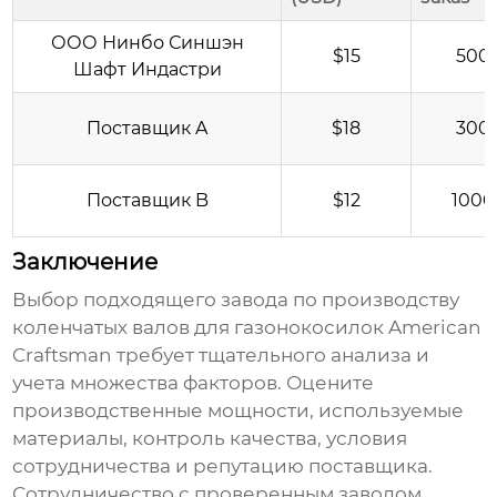
ООО Нинбо Синшэн
$15
500 
Шафт Индастри
Поставщик A
$18
300 
Поставщик B
$12
1000
Заключение
Выбор подходящего
завода по производству
коленчатых валов для газонокосилок American
Craftsman
требует тщательного анализа и
учета множества факторов. Оцените
производственные мощности, используемые
материалы, контроль качества, условия
сотрудничества и репутацию поставщика.
Сотрудничество с проверенным заводом