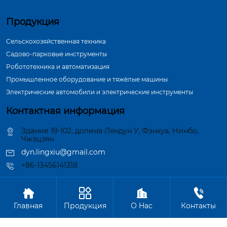
Продукция
Сельскохозяйственная техника
Садово-парковые инструменты
Робототехника и автоматизация
Промышленное оборудование и тяжёлые машины
Электрические автомобили и электрические инструменты
Контактная информация
Здание 19-102, долина Ляндун У, Фэнхуа, Нинбо,
Чжэцзян
dyn.lingxiu@gmail.com
+86-13456141318




Авторское право©ООО Нинбо Синшэн Шафт Индастри
Главная
Продукция
О Hас
Контакты