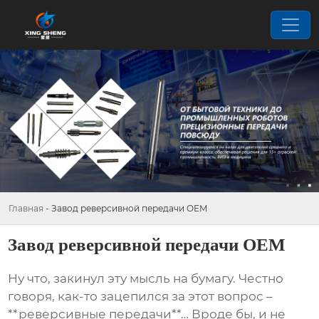
Главная
-
Завод реверсивной передачи OEM
Завод реверсивной передачи OEM
Ну что, закинул эту мысль на бумагу. Честно
говоря, как-то зацепился за этот вопрос –
**реверсивные передачи**… Вроде бы, и не