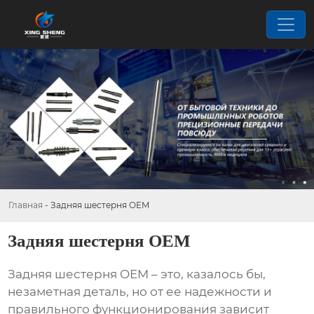
Главная
-
Задняя шестерня OEM
Задняя шестерня OEM
Задняя
шестерня OEM
– это, казалось бы,
незаметная деталь, но от ее надежности и
правильного функционирования зависит