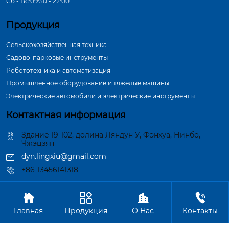
Сб - Вс:09:30 - 22:00
Продукция
Сельскохозяйственная техника
Садово-парковые инструменты
Робототехника и автоматизация
Промышленное оборудование и тяжёлые машины
Электрические автомобили и электрические инструменты
Контактная информация
Здание 19-102, долина Ляндун У, Фэнхуа, Нинбо,
Чжэцзян
dyn.lingxiu@gmail.com
+86-13456141318




Авторское право©ООО Нинбо Синшэн Шафт Индастри
Главная
Продукция
О Hас
Контакты