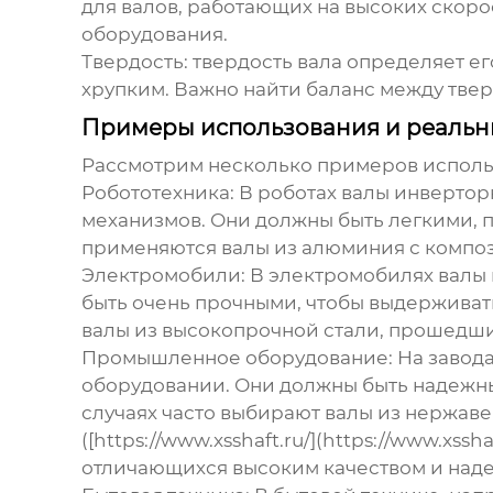
для валов, работающих на высоких скор
оборудования.
Твердость
: твердость вала определяет е
хрупким. Важно найти баланс между твер
Примеры использования и реальн
Рассмотрим несколько примеров исполь
Робототехника
: В роботах валы инверто
механизмов. Они должны быть легкими, 
применяются валы из алюминия с композ
Электромобили
: В электромобилях валы
быть очень прочными, чтобы выдерживат
валы из высокопрочной стали, прошедши
Промышленное оборудование
: На заво
оборудовании. Они должны быть надежны
случаях часто выбирают валы из нержав
([https://www.xsshaft.ru/](https://www.x
отличающихся высоким качеством и над