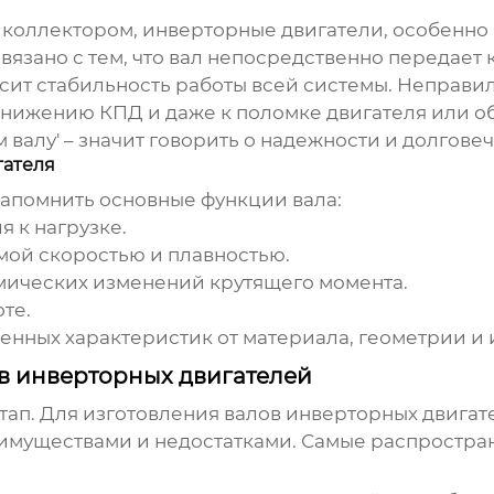
 коллектором, инверторные двигатели, особенно 
вязано с тем, что вал непосредственно передает к
висит стабильность работы всей системы. Неправ
снижению КПД и даже к поломке двигателя или о
 валу' – значит говорить о надежности и долговеч
гателя
 напомнить основные функции вала:
 к нагрузке.
мой скоростью и плавностью.
мических изменений крутящего момента.
те.
енных характеристик от материала, геометрии и 
в инверторных двигателей
тап. Для изготовления валов инверторных двига
имуществами и недостатками. Самые распростра