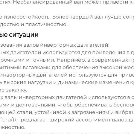
остях. Несбалансированный вал может привести 
го износостойкость. Более твердый вал лучше соп
достью и пластичностью.
ые ситуации
зования валов инверторных двигателей:
рных двигателей используются для приведения в 
прочными и точными. Например, в современных 
итными вставками для обеспечения высокой жест
 инверторных двигателей используются для прив
ь высокие нагрузки и динамические изменения к
е закалку.
дах валы инверторных двигателей используются в 
ми и долговечными, чтобы обеспечивать беспере
еющей стали, устойчивой к загрязнениям и виб
sshaft.ru/)) предлагает широкий ассортимент вал
ежностью.