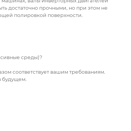
х машинах, валы инверторных двигателей
ть достаточно прочными, но при этом не
ующей полировкой поверхности.
ессивные среды)?
азом соответствует вашим требованиям.
в будущем.