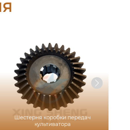
ия
Шестерня коробки передач
культиватора