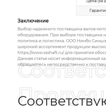
Цена (за ш
Гаранти
Заключение
Выбор надежного
поставщика валов мот
оборудования. При выборе
поставщика
н
политика и логистика. ООО Нинбо Синш
широкий ассортимент продукции высоког
https://www.xsshaft.ru/
для принятия обос
Данная статья носит информационный ха
Соответ
обращайтесь непосредственно к
постав
Продукц
Соответств