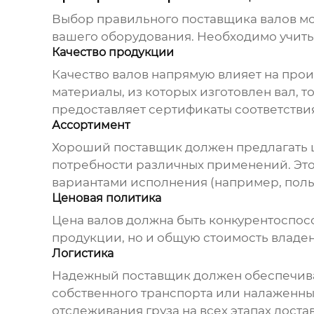
Выбор правильного
поставщика валов м
вашего оборудования. Необходимо учиты
Качество продукции
Качество валов напрямую влияет на про
материалы, из которых изготовлен вал, т
предоставляет сертификаты соответстви
Ассортимент
Хороший
поставщик
должен предлагать 
потребности различных применений. Это 
вариантами исполнения (например, полые 
Ценовая политика
Цена валов должна быть конкурентоспосо
продукции, но и общую стоимость владен
Логистика
Надежный
поставщик
должен обеспечива
собственного транспорта или налаженны
отслеживания груза на всех этапах доста