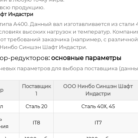
 всю продукцию.
фт Индастри
ипа А400. Данный вал изготавливается из стали 
условиях высоких нагрузок и температур. Компан
 от требований заказчика (например, с различно
Нинбо Синшэн Шафт Индастри
.
тор-редукторов
: основные параметры
чевых параметров для выбора
поставщика
(данны
Поставщик
ООО Нинбо Синшэн Шафт
р
1
Индастри
л
Сталь 20
Сталь 40Х, 45
ь
IT8
IT7
ния