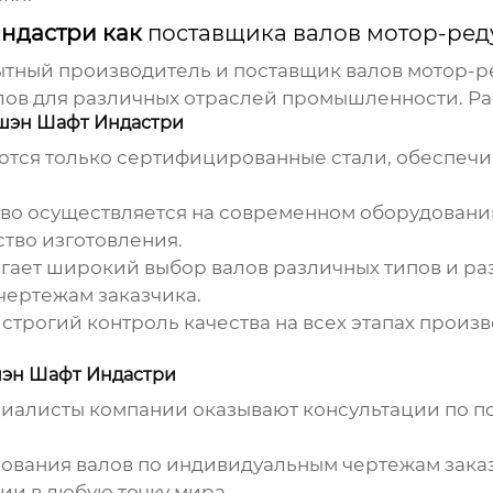
ндастри как
поставщика валов мотор-ред
ытный производитель и
поставщик валов мотор-р
лов для различных отраслей промышленности. Р
шэн Шафт Индастри
тся только сертифицированные стали, обеспеч
во осуществляется на современном оборудовани
ство изготовления.
ает широкий выбор валов различных типов и раз
чертежам заказчика.
строгий контроль качества на всех этапах произв
шэн Шафт Индастри
листы компании оказывают консультации по под
вания валов по индивидуальным чертежам заказ
ии в любую точку мира.