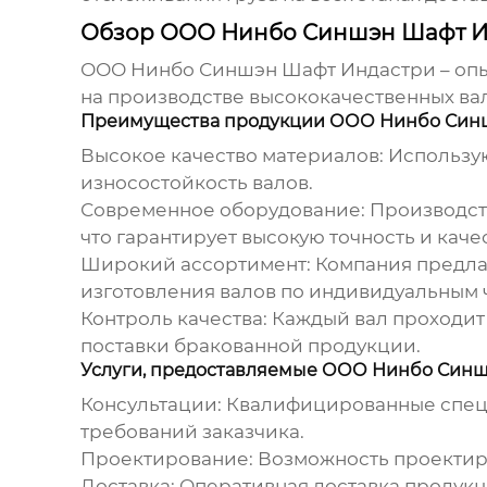
Обзор ООО Нинбо Синшэн Шафт И
ООО Нинбо Синшэн Шафт Индастри – оп
на производстве высококачественных ва
Преимущества продукции ООО Нинбо Син
Высокое качество материалов:
Использую
износостойкость валов.
Современное оборудование:
Производст
что гарантирует высокую точность и каче
Широкий ассортимент:
Компания предлаг
изготовления валов по индивидуальным 
Контроль качества:
Каждый вал проходит 
поставки бракованной продукции.
Услуги, предоставляемые ООО Нинбо Син
Консультации:
Квалифицированные специа
требований заказчика.
Проектирование:
Возможность проектиро
Доставка:
Оперативная доставка продукц