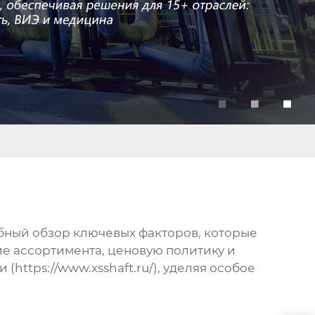
обный обзор ключевых факторов, которые
е ассортимента, ценовую политику и
ttps://www.xsshaft.ru/), уделяя особое