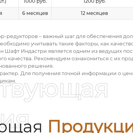
т.)
1000 руб.
1200 руб.
я
6 месяцев
12 месяцев
ор-редукторов
– важный шаг для обеспечения дол
еобходимо учитывать такие факторы, как качеств
эн Шафт Индастри является одним из ведущих
пос
о качества. Рекомендуем ознакомиться с их прод
нованного решения.
рактер. Для получения точной информации о цен
ствующая
щикам
.
ия
ующая
Продукц