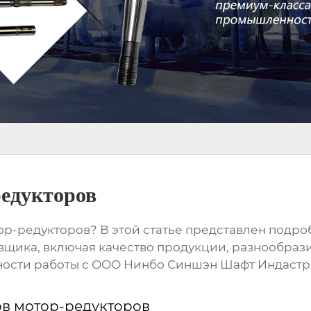
едукторов
ор-редукторов
? В этой статье представлен подр
вщика, включая качество продукции, разнообрази
ости работы с ООО Нинбо Синшэн Шафт Индастри (h
ов мотор-редукторов