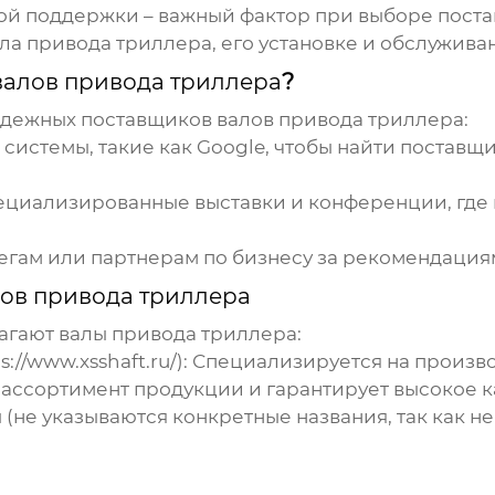
ой поддержки – важный фактор при выборе
пост
ла привода триллера
, его установке и обслужива
валов привода триллера
?
надежных
поставщиков валов привода триллера
:
системы, такие как Google, чтобы найти
поставщи
циализированные выставки и конференции, где
егам или партнерам по бизнесу за рекомендаци
ов привода триллера
лагают
валы привода триллера
:
s://www.xsshaft.ru/
):
Специализируется на произво
ассортимент продукции и гарантирует высокое к
(не указываются конкретные названия, так как н