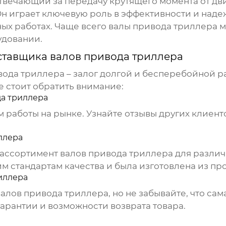
отвечающий за передачу крутящего момента от дв
Он играет ключевую роль в эффективности и над
ых работах. Чаще всего
валы привода триллера
м
удовании.
ставщика валов привода триллера
вода триллера
– залог долгой и бесперебойной р
е стоит обратить внимание:
а триллера
 работы на рынке. Узнайте отзывы других клиент
ллера
 ассортимент
валов привода триллера
для различ
м стандартам качества и была изготовлена из пр
иллера
валов привода триллера
, но не забывайте, что са
 гарантии и возможности возврата товара.