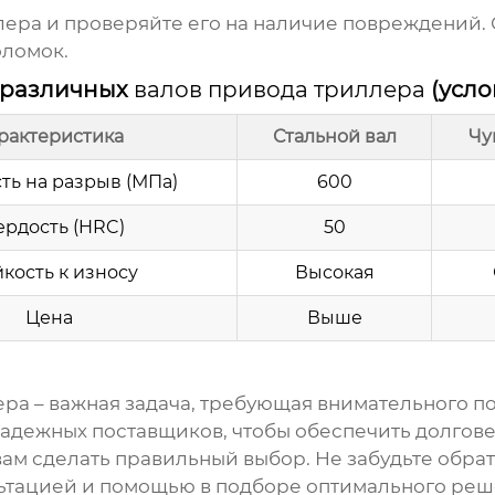
лера
и проверяйте его на наличие повреждений.
оломок.
 различных
валов привода триллера
(усло
рактеристика
Стальной вал
Чу
ть на разрыв (МПа)
600
ердость (HRC)
50
кость к износу
Высокая
Цена
Выше
ера
– важная задача, требующая внимательного п
 надежных
поставщиков
, чтобы обеспечить долгов
вам сделать правильный выбор. Не забудьте обр
тацией и помощью в подборе оптимального реше