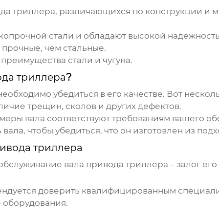
ода триллера
, различающихся по конструкции и 
копрочной стали и обладают высокой надежност
прочные, чем стальные.
 преимущества стали и чугуна.
ода триллера
?
еобходимо убедиться в его качестве. Вот нескол
личие трещин, сколов и других дефектов.
змеры
вала
соответствуют требованиям вашего об
ь
вала
, чтобы убедиться, что он изготовлен из по
ривода триллера
 обслуживание
вала привода триллера
– залог ег
ндуется доверить квалифицированным специалис
 оборудования.