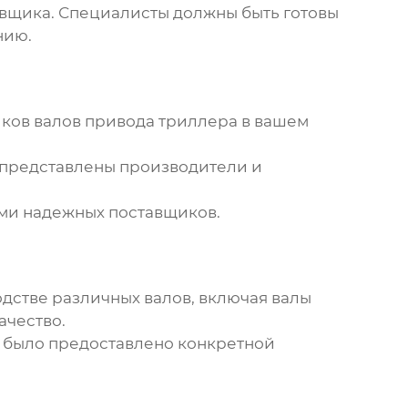
авщика
. Специалисты должны быть готовы
нию.
ков валов привода триллера
в вашем
 представлены производители и
ями надежных
поставщиков
.
дстве различных валов, включая
валы
ачество.
е было предоставлено конкретной