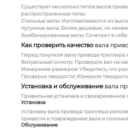
Существует несколько типов
валов прив
распространенные типы:
Стальные валы:
Изготавливаются из высо
Чугунные валы:
Более дешевые, но менее 
Комбинированные валы:
Сочетают в себе
Как проверить качество
вала прив
Перед покупкой
вала привода триллера
н
Визуальный осмотр:
Проверьте
вал
на на
Измерение размеров:
Убедитесь, что ра
Проверка твердости:
Измерьте твердост
Установка и обслуживание
вала п
Правильная установка и своевременное
Установка
Установку
вала привода триллера
рекоме
привести к повреждению
вала
и поломке
Обслуживание