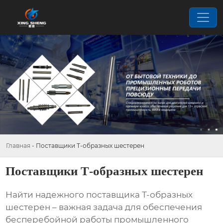
Главная
-
Поставщики Т-образных шестерен
Поставщики Т-образных шестерен
Найти надежного
поставщика Т-образных
шестерен
– важная задача для обеспечения
бесперебойной работы промышленного