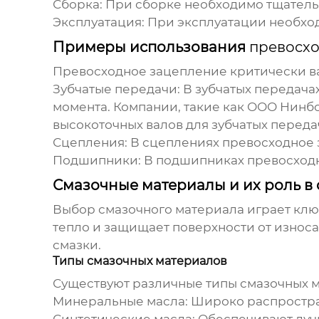
Сборка:
При сборке необходимо тщательн
Эксплуатация:
При эксплуатации необход
Примеры использования
превосхо
Превосходное зацепление
критически ва
Зубчатые передачи:
В зубчатых передача
момента. Компании, такие как ООО Нинб
высокоточных валов для зубчатых перед
Сцепления:
В сцеплениях
превосходное
Подшипники:
В подшипниках
превосход
Смазочные материалы и их роль в
Выбор смазочного материала играет кл
тепло и защищает поверхности от износа
смазки.
Типы смазочных материалов
Существуют различные типы смазочных м
Минеральные масла:
Широко распростран