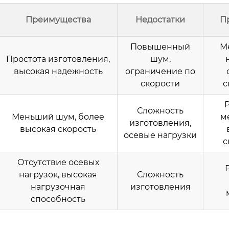
Преимущества
Недостатки
П
Повышенный
М
Простота изготовления,
шум,
высокая надежность
ограничение по
скорости
с
Р
Сложность
Меньший шум, более
м
изготовления,
высокая скорость
осевые нагрузки
с
Отсутствие осевых
нагрузок, высокая
Сложность
нагрузочная
изготовления
способность