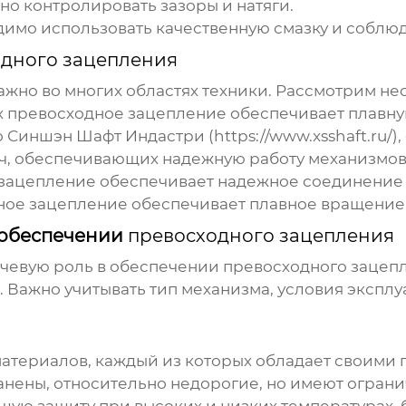
о контролировать зазоры и натяги.
имо использовать качественную смазку и соблюд
дного зацепления
жно во многих областях техники. Рассмотрим не
х
превосходное зацепление
обеспечивает плавну
о Синшэн Шафт Индастри (
https://www.xsshaft.ru/
)
ач, обеспечивающих надежную работу механизмов
 зацепление
обеспечивает надежное соединение 
ное зацепление
обеспечивает плавное вращение 
 обеспечении
превосходного зацепления
ючевую роль в обеспечении
превосходного зацеп
. Важно учитывать тип механизма, условия экспл
атериалов, каждый из которых обладает своими 
ены, относительно недорогие, но имеют ограни