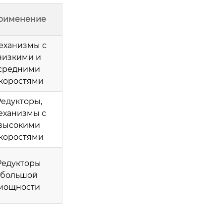
рименение
еханизмы с
низкими и
средними
коростями
едукторы,
еханизмы с
высокими
коростями
Редукторы
большой
мощности