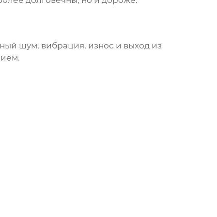
олее долговечны, но и дороже.
ый шум, вибрация, износ и выход из
нием.