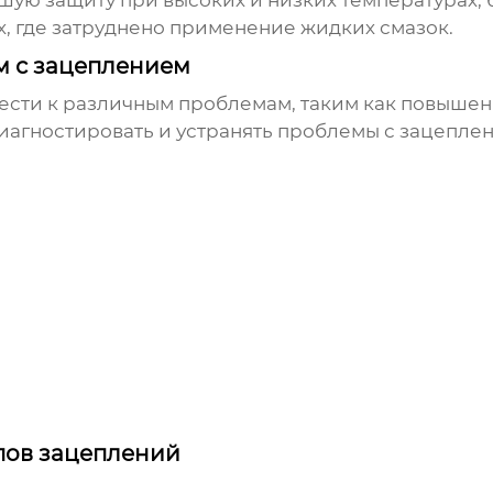
ую защиту при высоких и низких температурах, б
х, где затруднено применение жидких смазок.
м с зацеплением
сти к различным проблемам, таким как повышенн
иагностировать и устранять проблемы с зацепле
пов зацеплений