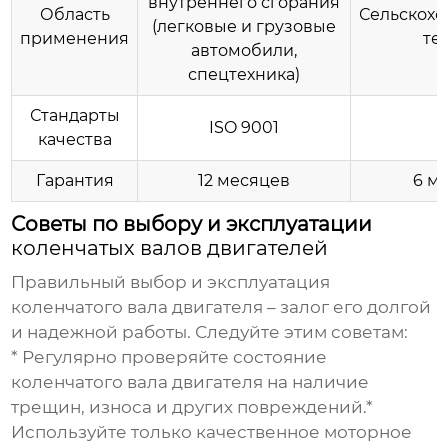
внутреннего сгорания
Область
Сельскохо
(легковые и грузовые
применения
те
автомобили,
спецтехника)
Стандарты
ISO 9001
Г
качества
Гарантия
12 месяцев
6 м
Советы по выбору и эксплуатации
коленчатых валов двигателей
Правильный выбор и эксплуатация
коленчатого вала двигателя
– залог его долгой
и надежной работы. Следуйте этим советам:
* Регулярно проверяйте состояние
коленчатого вала двигателя
на наличие
трещин, износа и других повреждений.*
Используйте только качественное моторное