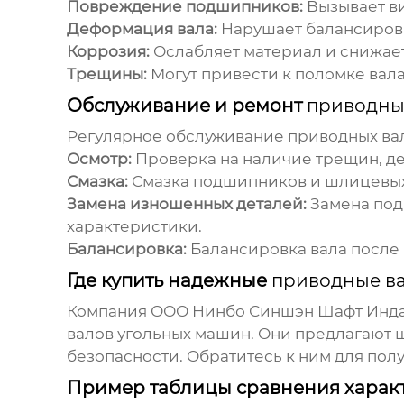
Повреждение подшипников:
Вызывает в
Деформация вала:
Нарушает балансировк
Коррозия:
Ослабляет материал и снижает
Трещины:
Могут привести к поломке вала
Обслуживание и ремонт
приводны
Регулярное обслуживание
приводных ва
Осмотр:
Проверка на наличие трещин, д
Смазка:
Смазка подшипников и шлицевых
Замена изношенных деталей:
Замена под
характеристики.
Балансировка:
Балансировка вала после 
Где купить надежные
приводные в
Компания ООО Нинбо Синшэн Шафт Инда
валов угольных машин
. Они предлагают 
безопасности. Обратитесь к ним для по
Пример таблицы сравнения характ