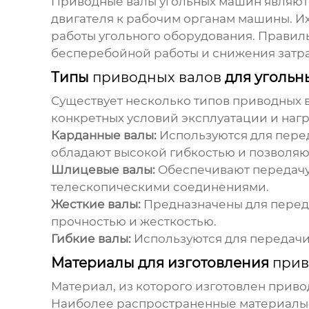
Приводные валы угольных машин
являют
двигателя к рабочим органам машины. И
работы угольного оборудования. Прави
бесперебойной работы и снижения затрат
Типы
приводных валов
для угольн
Существует несколько типов
приводных 
конкретных условий эксплуатации и нагр
Карданные валы:
Используются для перед
обладают высокой гибкостью и позволя
Шлицевые валы:
Обеспечивают передачу
телескопическими соединениями.
Жесткие валы:
Предназначены для перед
прочностью и жесткостью.
Гибкие валы:
Используются для передачи 
Материалы для изготовления
прив
Материал, из которого изготовлен
приво
Наиболее распространенные материалы