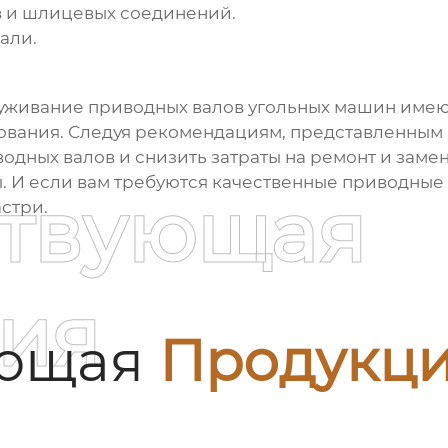
 и шлицевых соединений.
али.
луживание
приводных валов угольных машин
имею
вания. Следуя рекомендациям, представленным в
водных валов
и снизить затраты на ремонт и замен
. И если вам требуются качественные
приводные
ствующая
стри.
ия
ующая
Продукц