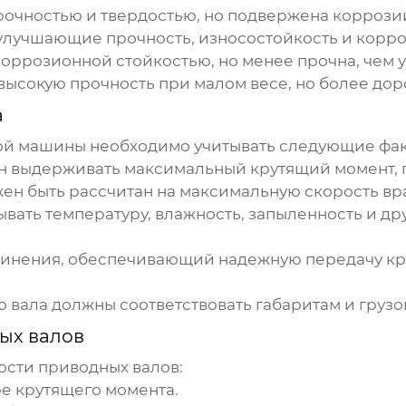
очностью и твердостью, но подвержена коррози
улучшающие прочность, износостойкость и корро
оррозионной стойкостью, но менее прочна, чем у
ысокую прочность при малом весе, но более доро
а
ой машины необходимо учитывать следующие фак
 выдерживать максимальный крутящий момент, п
ен быть рассчитан на максимальную скорость вр
вать температуру, влажность, запыленность и др
динения, обеспечивающий надежную передачу кру
о вала
должны соответствовать габаритам и груз
ых валов
ости
приводных валов
:
е крутящего момента.