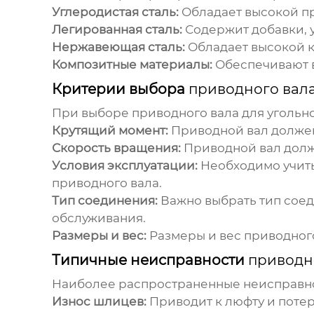
Углеродистая сталь:
Обладает высокой пр
Легированная сталь:
Содержит добавки, 
Нержавеющая сталь:
Обладает высокой к
Композитные материалы:
Обеспечивают в
Критерии выбора
приводного вал
При выборе
приводного вала
для угольн
Крутящий момент:
Приводной вал
должен
Скорость вращения:
Приводной вал
долж
Условия эксплуатации:
Необходимо учиты
приводного вала
.
Тип соединения:
Важно выбрать тип сое
обслуживания.
Размеры и вес:
Размеры и вес
приводног
Типичные неисправности
приводн
Наиболее распространенные неисправн
Износ шлицев:
Приводит к люфту и потер