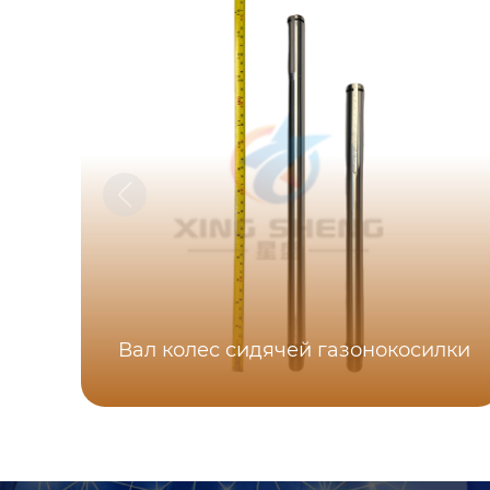
Вал колес сидячей газонокосилки