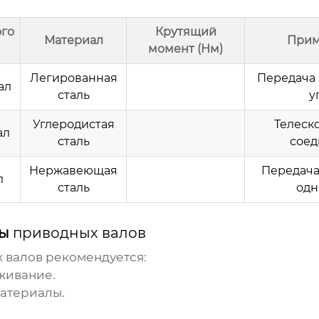
ого
Крутящий
Материал
Прим
момент (Нм)
Легированная
Передача
ал
сталь
у
Углеродистая
Телеск
ал
сталь
сое
Нержавеющая
Передача
л
сталь
одн
бы
приводных валов
 валов
рекомендуется:
живание.
атериалы.