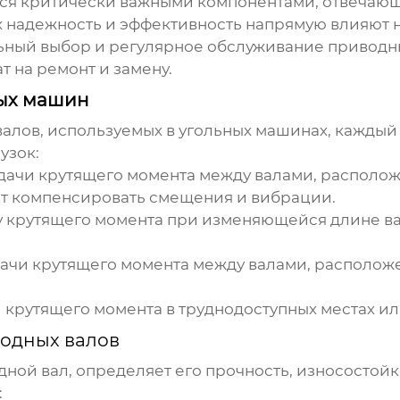
ся критически важными компонентами, отвечающ
х надежность и эффективность напрямую влияют 
льный выбор и регулярное обслуживание
приводн
 на ремонт и замену.
ых машин
валов
, используемых в угольных машинах, каждый
узок:
ачи крутящего момента между валами, расположе
ют компенсировать смещения и вибрации.
 крутящего момента при изменяющейся длине ва
ачи крутящего момента между валами, расположе
крутящего момента в труднодоступных местах ил
одных валов
дной вал
, определяет его прочность, износостойк
: