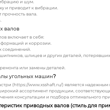
ибрацию и шум.
у и приводит к вибрации.
 прочность вала.
.
х валов
лов
включает в себя:
еформаций и коррозии.
 соединений.
шипников, шлицев и других деталей, потерявших
ремонта или замены деталей.
алы угольных машин
?
стри (
https://www.xsshaft.ru/
) является надежным
широкий ассортимент продукции, соответствующе
лучения консультации и подбора оптимального
при
еристик приводных валов (стиль для при