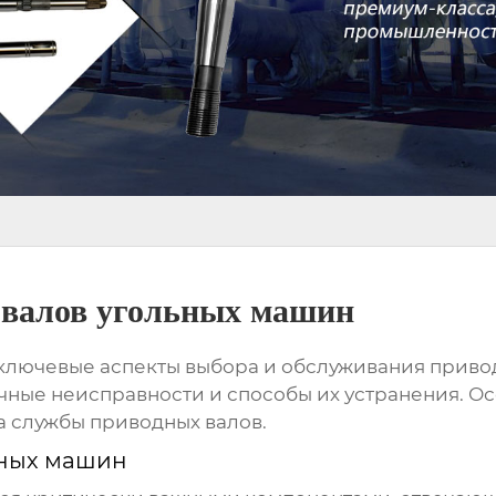
 валов угольных машин
 ключевые аспекты выбора и обслуживания
приво
ичные неисправности и способы их устранения. 
а службы
приводных валов
.
ьных машин