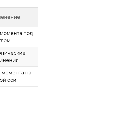
енение
 момента под
глом
опические
динения
 момента на
ой оси