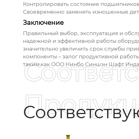
Контролировать состояние подшипников
Своевременно заменять изношенные дет
Заключение
Правильный выбор, эксплуатация и обс
надежной и эффективной работы оборудо
значительно увеличить срок службы
при
компоненты – залог продуктивной работы
Соответ
таким как ООО Нинбо Синшэн Шафт Инда
Продукц
Соответств