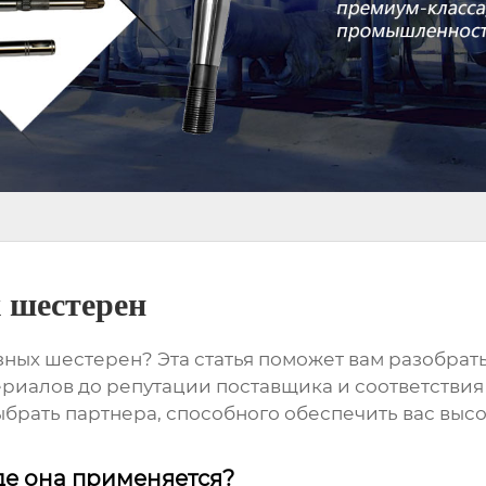
 шестерен
зных шестерен
? Эта статья поможет вам разобрат
риалов до репутации поставщика и соответствия с
брать партнера, способного обеспечить вас вы
где она применяется?