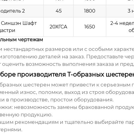
одитель 2
45
1800
3 
 Синшэн Шафт
2-4 недел
20ХГСА
1650
астри
о
уальным чертежам
и
нестандартных размеров или с особыми характе
изготовлению деталей на заказ. Предоставьте че
 оценить возможность выполнения заказа и пре
боре производителя Т-образных шестере
образных шестерен
может привести к серьезным п
нный износ, поломки, выход из строя оборудова
и в производстве, простои оборудования.
ржки:
невозможность замены бракованной продук
твенную продукцию.
нашим рекомендациям и тщательно выбирайте пар
тернями
.