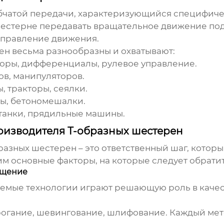
зубчатой передачи, характеризующийся специфи
 шестерне передавать вращательное движение под
аправление движения.
ен
весьма разнообразны и охватывают:
оры, дифференциалы, рулевое управление.
ов, манипуляторов.
 тракторы, сеялки.
ны, бетономешалки.
танки, прядильные машины.
оизводителя Т-образных шестерен
разных шестерен
– это ответственный шаг, котор
м основные факторы, на которые следует обрати
нащение
мые технологии играют решающую роль в качеств
огание, шевингование, шлифование. Каждый мет