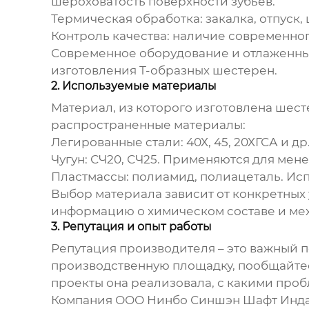
шероховатость поверхности зубьев.
Термическая обработка:
закалка, отпуск
Контроль качества:
наличие современног
Современное оборудование и отлаженные
изготовления
Т-образных шестерен
.
2. Используемые материалы
Материал, из которого изготовлена шест
распространенные материалы:
Легированные стали:
40Х, 45, 20ХГСА и 
Чугун:
СЧ20, СЧ25. Применяются для мене
Пластмассы:
полиамид, полиацеталь. Исп
Выбор материала зависит от конкретных 
информацию о химическом составе и мех
3. Репутация и опыт работы
Репутация производителя – это важный п
производственную площадку, пообщайтесь
проекты она реализовала, с какими проб
Компания ООО Нинбо Синшэн Шафт Индас