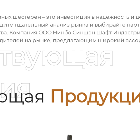
зных шестерен
– это инвестиция в надежность и 
ите тщательный анализ рынка и выбирайте парт
тва. Компания ООО Нинбо Синшэн Шафт Индастри
дителей на рынке, предлагающим широкий ассор
ствующая
ия
ующая
Продукц