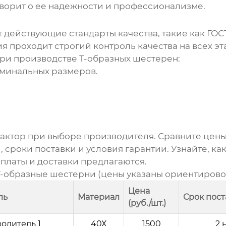
говорит о ее надежности и профессионализме.
 действующие стандарты качества, такие как ГОСТ
я проходит строгий контроль качества на всех эт
при производстве
Т-образных шестерен
:
оминальных размеров.
фактор при выборе производителя. Сравните цены
, сроки поставки и условия гарантии. Узнайте, к
оплаты и доставки предлагаются.
Т-образные шестерни
(цены указаны ориентировоч
Цена
ль
Материал
Срок пост
(руб./шт.)
одитель 1
40Х
1500
2 