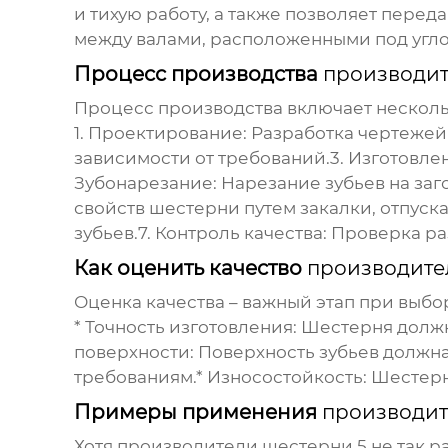
и тихую работу, а также позволяет перед
между валами, расположенными под углом
Процесс производства
производит
Процесс производства включает несколь
1.
Проектирование:
Разработка чертежей
зависимости от требований.3.
Изготовлен
Зубонарезание:
Нарезание зубьев на заг
свойств шестерни путем закалки, отпуск
зубьев.7.
Контроль качества:
Проверка раз
Как оценить качество
производите
Оценка качества – важный этап при выб
*
Точность изготовления:
Шестерня должн
поверхности:
Поверхность зубьев должна 
требованиям.*
Износостойкость:
Шестерня
Примеры применения
производит
Хотя
производители шестерни 5
не так р