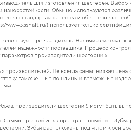
оизводитель для изготовления шестерен. Выбор 
и износостойкости. Обычно используются различн
тствовал стандартам качества и обеспечивал не
s://www.xsshaft.ru/
) использует только сертифиц
а использует производитель. Наличие системы ко
зателем надежности поставщика. Процесс контрол
х параметров
производители шестерни 5
.
ых производителей. Не всегда самая низкая цена 
доставку, таможенные пошлины и возможные издерж
стям.
убьев,
производители шестерни 5
могут быть вып
:
Самый простой и распространенный тип. Зубья
шестерни:
Зубья расположены под углом к оси вр