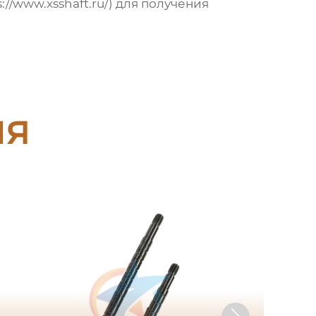
://www.xsshaft.ru/
) для получения
ия