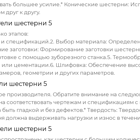
авать большее усилие.*
Конические шестерни:
Исп
 друг к другу.
ели шестерни 5
ко этапов:
 и спецификаций.2.
Выбор материала:
Определен
ие заготовки:
Формирование заготовки шестерни
отовке с помощью зуборезного станка.5.
Термообр
а или цементации.6.
Шлифовка:
Обеспечение высо
меров, геометрии и других параметров.
ли шестерни 5
оре производителя. Обратите внимание на следую
а соответствовать чертежам и спецификациям с
быть гладкой и без дефектов.*
Твердость:
Твердос
 должна выдерживать нагрузки и износ в течен
ели шестерни 5
аспространены, как шестерни с большим количест