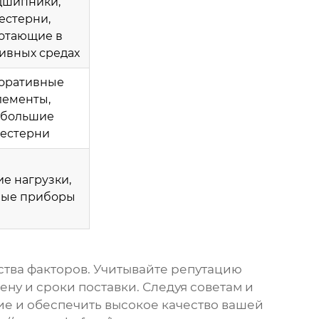
дшипники,
естерни,
отающие в
ивных средах
оративные
лементы,
ебольшие
естерни
е нагрузки,
вые приборы
ства факторов. Учитывайте репутацию
ену и сроки поставки. Следуя советам и
ие и обеспечить высокое качество вашей