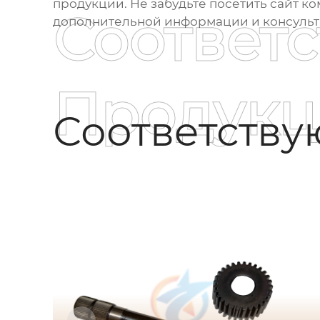
продукции. Не забудьте посетить сайт 
Соответ
дополнительной информации и консульт
Продукц
Соответств