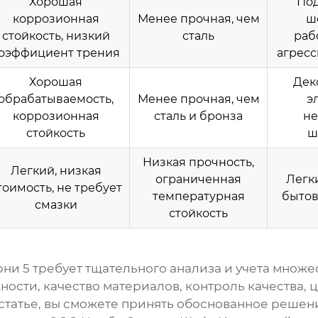
Хорошая
По
коррозионная
Менее прочная, чем
ш
стойкость, низкий
сталь
раб
оэффициент трения
агресс
Хорошая
Дек
обрабатываемость,
Менее прочная, чем
э
коррозионная
сталь и бронза
н
стойкость
ш
Низкая прочность,
Легкий, низкая
ограниченная
Легки
тоимость, не требует
температурная
быто
смазки
стойкость
рни 5
требует тщательного анализа и учета множе
сти, качество материалов, контроль качества, ц
статье, вы сможете принять обоснованное решен