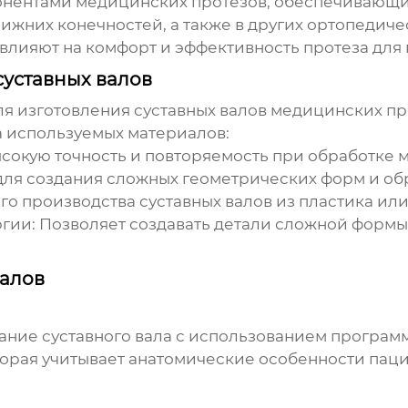
онентами медицинских протезов, обеспечивающи
ижних конечностей, а также в других ортопедичес
влияют на комфорт и эффективность протеза для 
суставных валов
ля изготовления суставных валов медицинских п
а используемых материалов:
окую точность и повторяемость при обработке м
ля создания сложных геометрических форм и об
го производства суставных валов из пластика ил
гии:
Позволяет создавать детали сложной формы
валов
ание суставного вала с использованием програм
оторая учитывает анатомические особенности пац