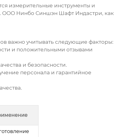
тся измерительные инструменты и
в. ООО Нинбо Синшэн Шафт Индастри, как
зов
важно учитывать следующие факторы:
ости и положительными отзывами
ачества и безопасности.
бучение персонала и гарантийное
ачества.
рименение
готовление