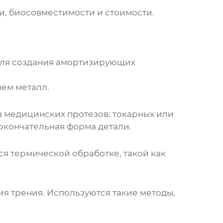
и, биосовместимости и стоимости.
для создания амортизирующих
чем металл.
ов медицинских протезов
: токарных или
окончательная форма детали.
я термической обработке, такой как
я трения. Используются такие методы,