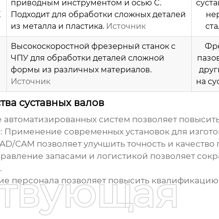
приводным инструментом и осью C.
суста
X
Подходит для обработки сложных деталей
не
из металла и пластика.
Источник
ста
Высокоскоростной фрезерный станок с
Фр
ЧПУ для обработки деталей сложной
пазов
формы из различных материалов.
друг
Источник
на су
тва суставных валов
автоматизированных систем позволяет повысить 
:
Применение современных
установок для изгот
D/CAM позволяет улучшить точность и качество 
равление запасами и логистикой позволяет сокр
.
ствующая
е персонала позволяет повысить квалификацию 