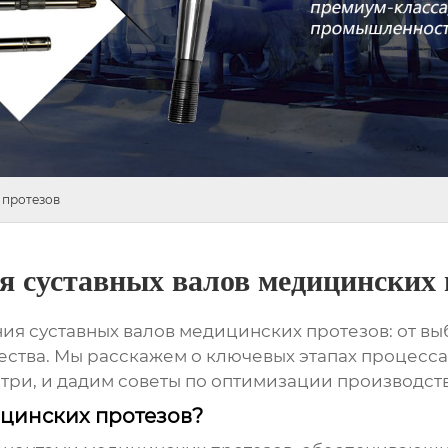
 протезов
я суставных валов медицинских 
ния суставных валов медицинских протезов
: от в
ества. Мы расскажем о ключевых этапах процесса
ри, и дадим советы по оптимизации производств
ицинских протезов?