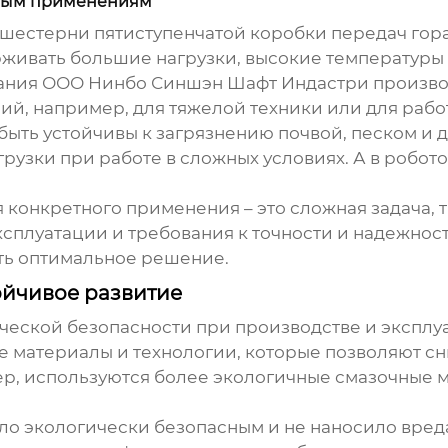
ным применениям
шестерни пятиступенчатой коробки передач
гора
ивать большие нагрузки, высокие температуры и
пания ООО Нинбо Синшэн Шафт Индастри произв
, например, для тяжелой техники или для работ
быть устойчивы к загрязнению почвой, песком и 
узки при работе в сложных условиях. А в робото
 конкретного применения – это сложная задача, 
ксплуатации и требования к точности и надежност
ть оптимальное решение.
ойчивое развитие
ческой безопасности при производстве и экспл
е материалы и технологии, которые позволяют с
, используются более экологичные смазочные м
ло экологически безопасным и не наносило вре