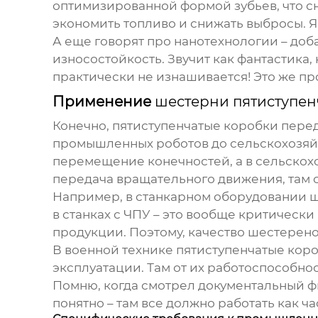
оптимизированной формой зубьев, что сн
экономить топливо и снижать выбросы. Я 
А еще говорят про нанотехнологии – доб
износостойкость. Звучит как фантастика, 
практически не изнашивается! Это же пр
Применение
шестерни пятиступен
Конечно,
пятиступенчатые коробки пере
промышленных роботов до сельскохозяйс
перемещение конечностей, а в сельскохо
передача вращательного движения, там 
Например, в станкарном оборудовании
ш
в станках с ЧПУ – это вообще критическ
продукции. Поэтому, качество шестерено
В военной технике
пятиступенчатые кор
эксплуатации. Там от их работоспособност
Помню, когда смотрел документальный фи
понятно – там все должно работать как ча