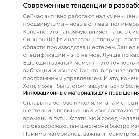
Современные тенденции в разрабо
Сейчас активно работают над уменьшени
продвинутыми – новые сплавы, полимеры…
Конечно, это напрямую влияет на всю си
Синшэн Шафт Индастри, например, постоя
области производства шестерен. Зашел на
спецификации – это не мое. Лучше по кар
Еще один важный момент – это точность
вибрации и износу. Так что, в производс
программным управлением. И это, конечн
Хотя, может быть, стоит задуматься о бо
Инновационные материалы для повышения
Сплавы на основе никеля, титана и специ
шестерни с повышенной износостойкость
времени в пути. Кстати, мой сосед недав
по бездорожью, там шестерни быстро из
Помимо материалов, важна и геометрия 