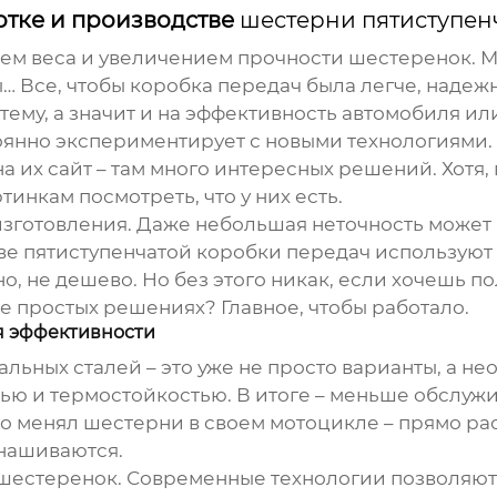
тке и производстве
шестерни пятиступен
ем веса и увеличением прочности шестеренок. М
 Все, чтобы коробка передач была легче, надежн
стему, а значит и на эффективность автомобиля и
нно экспериментирует с новыми технологиями. У 
 их сайт – там много интересных решений. Хотя, 
тинкам посмотреть, что у них есть.
 изготовления. Даже небольшая неточность может
тве
пятиступенчатой коробки передач
используют 
о, не дешево. Но без этого никак, если хочешь п
лее простых решениях? Главное, чтобы работало.
 эффективности
альных сталей – это уже не просто варианты, а н
ю и термостойкостью. В итоге – меньше обслуж
но менял шестерни в своем мотоцикле – прямо рас
нашиваются.
шестеренок. Современные технологии позволяют