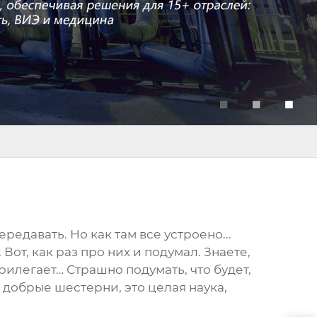
едавать. Но как там все устроено...
. Вот, как раз про них и подумал. Знаете,
рилегает… Страшно подумать, что будет,
 добрые шестерни, это целая наука,