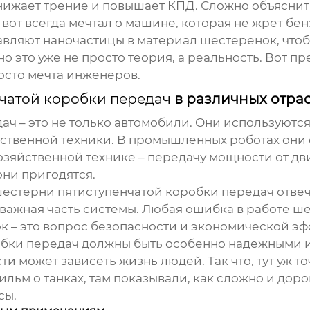
ижает трение и повышает КПД. Сложно объяснить,
вот всегда мечтал о машине, которая не жрет бен
авляют наночастицы в материал шестеренок, чтоб
но это уже не просто теория, а реальность. Вот п
осто мечта инженеров.
чатой коробки передач
в различных отра
дач
– это не только автомобили. Они используются 
твенной техники. В промышленных роботах они 
зяйственной технике – передачу мощности от дви
они пригодятся.
естерни пятиступенчатой коробки передач
отвеч
и важная часть системы. Любая ошибка в работе ш
к – это вопрос безопасности и экономической эф
обки передач
должны быть особенно надежными и
и может зависеть жизнь людей. Так что, тут уж то
льм о танках, там показывали, как сложно и дор
сы.