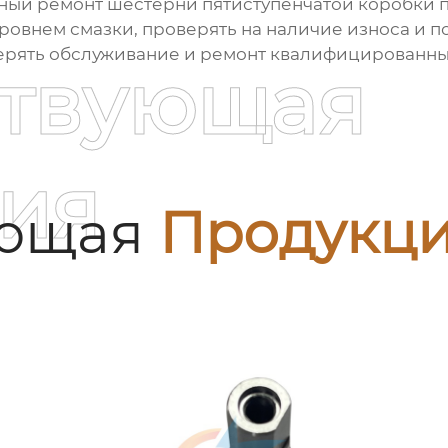
нный ремонт
шестерни пятиступенчатой коробки 
уровнем смазки, проверять на наличие износа и 
верять обслуживание и ремонт квалифицированн
ствующая
ия
ующая
Продукц