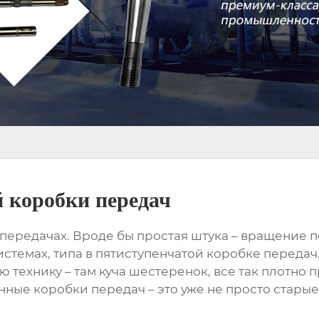
 коробки передач
передачах. Вроде бы простая штука – вращение пер
стемах, типа в
пятиступенчатой коробке передач
 технику – там куча шестеренок, все так плотно п
нные коробки передач – это уже не просто старые