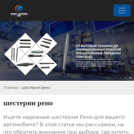
Главная
-
шестерни рено
шестерни рено
Ищете надежные
шестерни Рено
для вашего
автомобиля? В этой статье мы расскажем, на
что обратить внимание при выборе, где купить