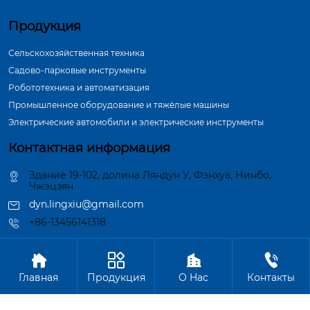
Продукция
Сельскохозяйственная техника
Садово-парковые инструменты
Робототехника и автоматизация
Промышленное оборудование и тяжёлые машины
Электрические автомобили и электрические инструменты
Контактная информация
Здание 19-102, долина Ляндун У, Фэнхуа, Нинбо,
Чжэцзян
dyn.lingxiu@gmail.com
+86-13456141318




Авторское право©ООО Нинбо Синшэн Шафт Индастри
Главная
Продукция
О Hас
Контакты