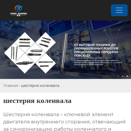
Главная
-
шестерня коленвала
шестерня коленвала
Шестерня коленвала
– ключевой элемент
двигателя внутреннего сгорания, отвечающий
за синхронизацию работы коленчатого и