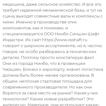
медицина, даже сельское хозяйство. И все это
требует надежной механической базы, и тут на
сцену выходят
совместные валы
и комплексы с
ними. Именно в производстве этих
компонентов, как я понимаю, и
специализируется ООО Нинбо Синшэн Шафт
Индастри. Их сайт
https://www.xsshaft.ru
говорит о широком ассортименте, но я, честно
говоря, не особо разбираюсь в технических
деталях. Поэтому просто констатирую факт.
Они из города Нинбо, что в провинции
Чжэцзян. Близко к аэропорту, значит логистика
должна быть более-менее организована. В
общем, неплохая стартовая площадка для
современного производителя. Но как они
борются за свое место на рынке? Какая у них
технология? Какие новые разработки? Это
интересно. Наверное, они используют какие-