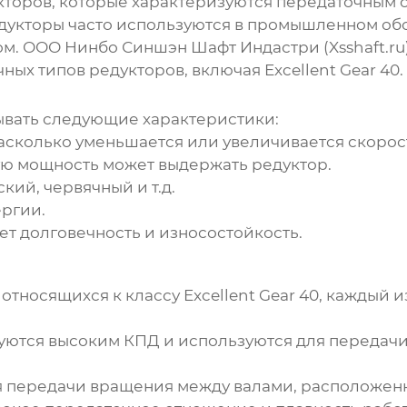
укторов, которые характеризуются передаточным
дукторы часто используются в промышленном обор
. ООО Нинбо Синшэн Шафт Индастри (Xsshaft.ru
чных типов редукторов, включая
Excellent Gear 40
.
ывать следующие характеристики:
асколько уменьшается или увеличивается скорос
ую мощность может выдержать редуктор.
кий, червячный и т.д.
ргии.
т долговечность и износостойкость.
 относящихся к классу
Excellent Gear 40
, каждый 
уются высоким КПД и используются для переда
я передачи вращения между валами, расположенн