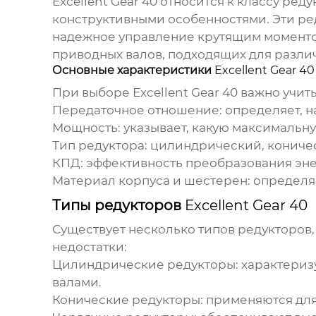
Excellent Gear 40
относится к классу ред
конструктивными особенностями. Эти ре
надежное управление крутящим моментом
приводных валов, подходящих для разли
Основные характеристики
Excellent Gear 40
При выборе
Excellent Gear 40
важно учит
Передаточное отношение: определяет, н
Мощность: указывает, какую максимальн
Тип редуктора: цилиндрический, коничес
КПД: эффективность преобразования эне
Материал корпуса и шестерен: определяе
Типы редукторов
Excellent Gear 40
Существует несколько типов редукторов,
недостатки:
Цилиндрические редукторы: характериз
валами.
Конические редукторы: применяются дл