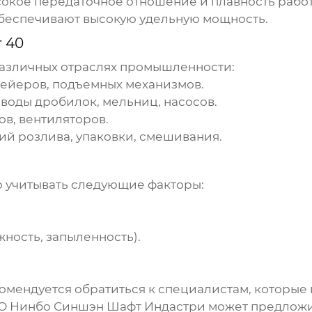
окое передаточное отношение и плавность работ
обеспечивают высокую удельную мощность.
r 40
азличных отраслях промышленности:
ейеров, подъемных механизмов.
оды дробилок, мельниц, насосов.
ов, вентиляторов.
й розлива, упаковки, смешивания.
 учитывать следующие факторы:
жность, запыленность).
омендуется обратиться к специалистам, которые
ООО Нинбо Синшэн Шафт Индастри может предложи