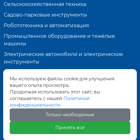
Сельскохозяйственная техника
Садово-парковые инструменты
Робототехника и автоматизация
Промышленное оборудование и тяжёлые
машины
Электрические автомобили и электрические
инструменты
Планетарный зубчатый редуктор
Мы используем файлы cookie для улучшения
Контактная информация
вашего опыта просмотра.
Продолжая использовать этот сайт, вы
Здание 19-102, долина Ляндун У, Фэнхуа,
соглашаетесь с нашей
Политикой
Нинбо, Чжэцзян
конфиденциальности.
dyn.lingxiu@gmail.com
Только необходимые
+86-13456141318
Принять все