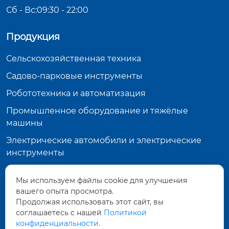
Сб - Вс:09:30 - 22:00
Продукция
Сельскохозяйственная техника
Садово-парковые инструменты
Робототехника и автоматизация
Промышленное оборудование и тяжёлые
машины
Электрические автомобили и электрические
инструменты
Планетарный зубчатый редуктор
Мы используем файлы cookie для улучшения
Контактная информация
вашего опыта просмотра.
Продолжая использовать этот сайт, вы
Здание 19-102, долина Ляндун У, Фэнхуа,
соглашаетесь с нашей
Политикой
Нинбо, Чжэцзян
конфиденциальности.