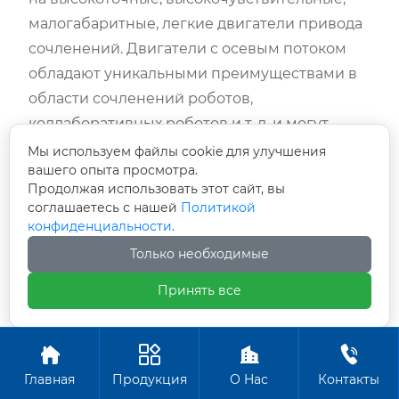
малогабаритные, легкие двигатели привода
сочленений. Двигатели с осевым потоком
обладают уникальными преимуществами в
области сочленений роботов,
коллаборативных роботов и т. д. и могут
обеспечить высокопроизводительные
Мы используем файлы cookie для улучшения
вашего опыта просмотра.
решения.
Продолжая использовать этот сайт, вы
соглашаетесь с нашей
Политикой
Политика «двойного углерода» способствует
конфиденциальности.
развитию отрасли: Продвижение глобальной
Только необходимые
цели «двойного углерода» заставило
автомобильную промышленность
Принять все
столкнуться с тенденцией увеличения
спроса на легкие и высокоплотные




двигатели. Преимущества двигателей с
Главная
Продукция
О Hас
Контакты
осевым потоком в энергосбережении и